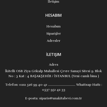
İletişim
HESABIM
Hesabım
Siparişler
Adresler
İLETIŞIM
Adres
İkitelli OSB Ziya Gökalp Mahallesi Çevre Sanayi Sitesi 9. Blok
No : 3 Kat : 4 BAŞAKŞEHİR / İSTANBUL (Yeni camlı bina )
Telefon:
0212 526 99 40-41 ...................................... Whattsap Hattı :
0537 951 42 33
E-posta:
siparis@anakitabevi.com.tr