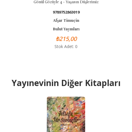
Gönül Gözüyle 4 - Yaşasın Düşlerimiz
9789752863019
Afşar Timuçin
Bulut Yayınları
₺215,00
Stok Adet: 0
Yayınevinin Diğer Kitapları
B