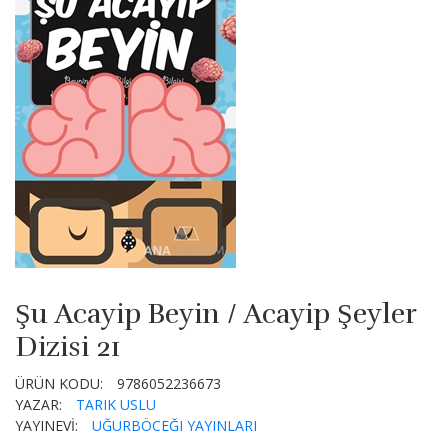
Şu Acayip Beyin / Acayip Şeyler
Dizisi 21
ÜRÜN KODU:
9786052236673
YAZAR:
TARIK USLU
YAYINEVİ:
UĞURBÖCEĞI YAYINLARI