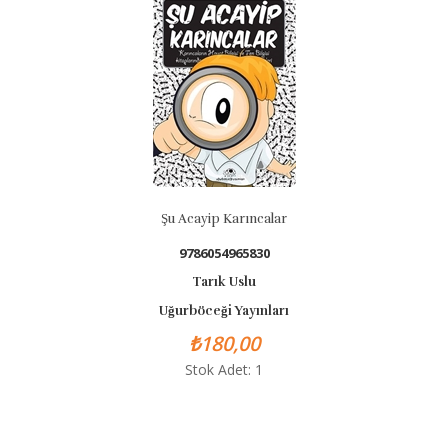
Şu Acayip Karıncalar
9786054965830
Tarık Uslu
Uğurböceği Yayınları
₺180,00
Stok Adet: 1