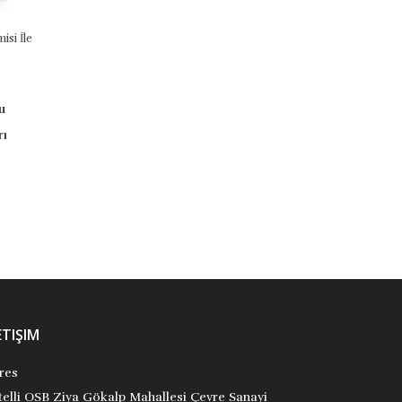
Dürüstlük Ve Doğruluk Öyküleri
Ehl-I Beyt'in Annesi Hz. Fatıma
9786055523992
9789752613843
Uğurböceği Yayınları
Hilal Kara
₺120,00
Uğurböceği Yayınları
₺180,00
Stok Adet: 2
Stok Adet: 0
ETIŞIM
res
itelli OSB Ziya Gökalp Mahallesi Çevre Sanayi