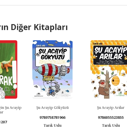
ın Diğer Kitapları
Şu Acayip Gökyüzü
Şu Acayip Arılar
Şu A
9789758781966
9786055523855
Tarık Uslu
Tarık Uslu