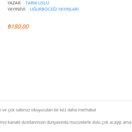
YAZAR:
TARIK USLU
YAYINEVİ:
UĞURBÖCEĞI YAYINLARI
₺180,00
lı ve çok sabırsız okuyucuları bir kez daha merhaba!
mız kanatlı dostlarımızın dünyasında mucizelerle dolu çok acayip ama