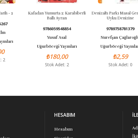
Kafadan Yumurta 2: Karabiberli
Denizaltı Parkı Masal Gemisi İle
Ballı Ayran
Uyku Denizine
9786059548854
9789758781379
Yusuf Asal
Nurefşan Çağlaroğlu
Uğurböceği Yayınları
Uğurböceği Yayınları
₺180,00
₺2,59
Stok Adet: 2
Stok Adet: 0
HESABIM
İL
Ad
Hesabım
İk