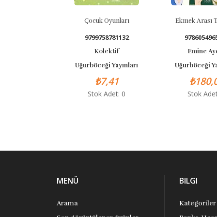
Çocuk Oyunları
Ekmek Arası Tarih - 2
9799758781132
9786054965267
Kolektif
Emine Aydın
Uğurböceği Yayınları
Uğurböceği Yayınları
₺7,41
₺180,00
Stok Adet: 0
Stok Adet: 2
MENÜ
BILGI
Arama
Kategoriler