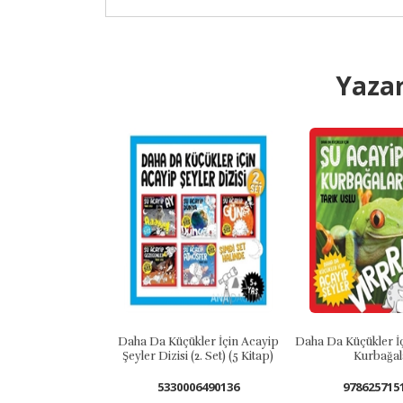
Yazar
Daha Da Küçükler İçin Acayip
Daha Da Küçükler İçin Şu Acayip
Şeyler Dizisi (2. Set) (5 Kitap)
Kurbağalar
5330006490136
9786257151207