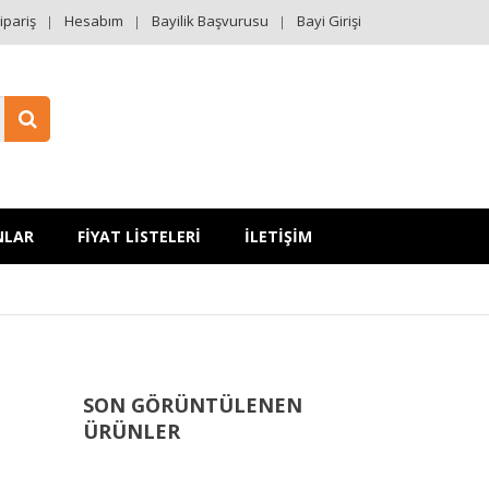
ipariş
Hesabım
Bayilik Başvurusu
Bayi Girişi
NLAR
FİYAT LİSTELERİ
İLETİŞİM
SON GÖRÜNTÜLENEN
ÜRÜNLER