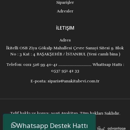
Siparişler
Adresler
İLETIŞIM
Adres
İkitelli OSB Ziya Gökalp Mahallesi Çevre Sanayi Sitesi 9. Blok
No : 3 Kat : 4 BAŞAKŞEHİR / İSTANBUL (Yeni camlı bina )
Telefon:
0212 526 99 40-41 ...................................... Whattsap Hattı :
0537 951 42 33
E-posta:
siparis@anakitabevi.com.tr
Telif hakkı ve kopya; 2026 Anakitap. Tüm hakları Saklıdır.
Whatsapp Destek Hattı