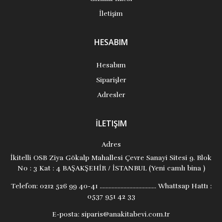
İletişim
HESABIM
Hesabım
Siparişler
Adresler
İLETIŞIM
Adres
İkitelli OSB Ziya Gökalp Mahallesi Çevre Sanayi Sitesi 9. Blok
No : 3 Kat : 4 BAŞAKŞEHİR / İSTANBUL (Yeni camlı bina )
Telefon:
0212 526 99 40-41 ...................................... Whattsap Hattı :
0537 951 42 33
E-posta:
siparis@anakitabevi.com.tr