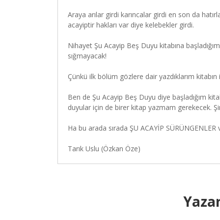
Araya arılar girdi karıncalar girdi en son da hatı
acayiptir hakları var diye kelebekler girdi.
Nihayet Şu Acayip Beş Duyu kitabına başladığımda
sığmayacak!
Çünkü ilk bölüm gözlere dair yazdıklarım kitabın ilk
Ben de Şu Acayip Beş Duyu diye başladığım kit
duyular için de birer kitap yazmam gerekecek. Şi
Ha bu arada sırada ŞU ACAYİP SÜRÜNGENLER v
Tarık Uslu (Özkan Öze)
Yazar