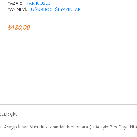
YAZAR:
TARIK USLU
YAYINEVİ:
UĞURBÖCEĞI YAYINLARI
₺180,00
LER çıktı!
a Şu Acayip İnsan Vücudu kitabından beri onlara Şu Acayip Beş Duyu kita