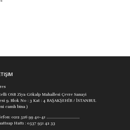
Uğurböceği Yayınları
Uğurböceği Yayınları
₺210,00
₺5,56
Uğur
Stok Adet: 2
Stok Adet: 0
ETIŞIM
res
itelli OSB Ziya Gökalp Mahallesi Çevre Sanayi
tesi 9. Blok No : 3 Kat : 4 BAŞAKŞEHİR / İSTANBUL
ni camlı bina )
lefon:
0212 526 99 40-41 ......................................
attsap Hattı : 0537 951 42 33