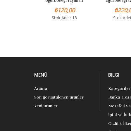
Uğurböceği Yayınları
Uğurböceği Yayınları
₺120,00
₺220,00
Stok Adet: 18
Stok Adet: 4
MENÜ
BILGI
Arama
Kategoriler
Son görüntülenen ürünler
Banka Hesa
Yeni ürünler
Mesafeli Sa
İptal ve İad
Gizlilik İlke