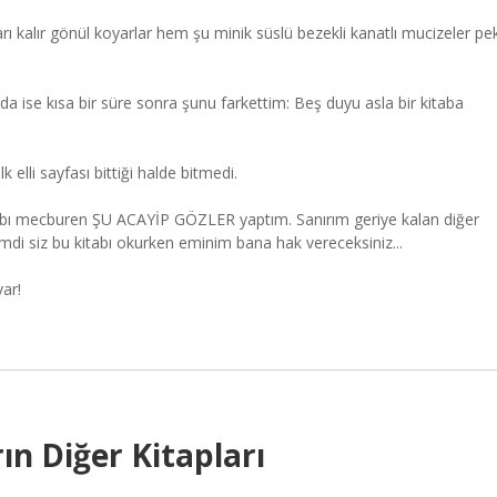
rları kalır gönül koyarlar hem şu minik süslü bezekli kanatlı mucizeler pe
 ise kısa bir süre sonra şunu farkettim: Beş duyu asla bir kitaba
 elli sayfası bittiği halde bitmedi.
abı mecburen ŞU ACAYİP GÖZLER yaptım. Sanırım geriye kalan diğer
mdi siz bu kitabı okurken eminim bana hak vereceksiniz...
ar!
ın Diğer Kitapları