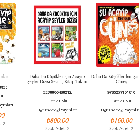
aha Da Küçükler İçin Acayip
Daha Da Küçükler İçin Şu Acayip
Daha Da 
ler Dizisi Seti - 5 Kitap Takım
Güneş
5330006480212
9786257151610
Tarık Uslu
Tarık Uslu
Uğurböceği Yayınları
Uğurböceği Yayınları
Uğu
₺800,00
₺160,00
Stok Adet: 2
Stok Adet: 2