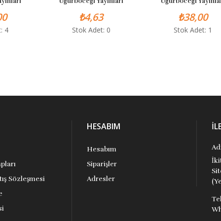
Uğurböceği Yayınları
Uğurböceği Yayınları
₺4,63
₺38,00
Stok Adet: 0
Stok Adet: 1
HESABIM
İL
Ad
Hesabım
İk
pları
Siparişler
Si
tış Sözleşmesi
Adresler
(Ye
e
Te
si
Wh