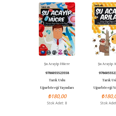
Şu Acayip Hücre
Şu Acayip Arılar
D
Şey
9786055523558
9786055523855
Tarık Uslu
Tarık Uslu
Uğurböceği Yayınları
Uğurböceği Yayınları
₺180,00
₺180,00
Stok Adet: 8
Stok Adet: 2