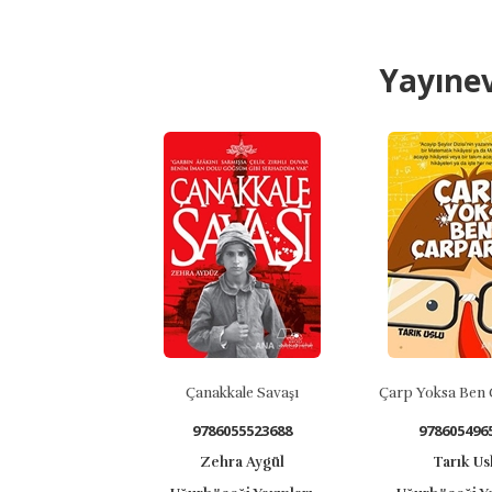
Yayınev
Çanakkale Savaşı
Çarp Yoksa Ben Çarparım!
9786055523688
9786054965298
Zehra Aygül
Tarık Uslu