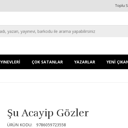
Toplu S
YINEVLERİ
ÇOK SATANLAR
YAZARLAR
YENİ ÇIKA
Şu Acayip Gözler
ÜRÜN KODU:
9786059723558