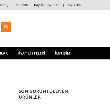
ipariş
Hesabım
Bayilik Başvurusu
Bayi Girişi
NLAR
FİYAT LİSTELERİ
İLETİŞİM
SON GÖRÜNTÜLENEN
ÜRÜNLER